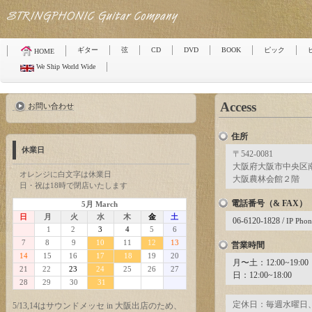
ギター
弦
CD
DVD
BOOK
ピック
HOME
We Ship World Wide
Access
お問い合わせ
住所
休業日
〒542-0081
大阪府大阪市中央区
オレンジに白文字は休業日
大阪農林会館２階
日・祝は18時で閉店いたします
電話番号（& FAX）
5月 March
日
月
火
水
木
金
土
06-6120-1828 /
IP Phon
1
2
3
4
5
6
7
8
9
10
11
12
13
営業時間
14
15
16
17
18
19
20
月〜土：12:00~19:00
21
22
23
24
25
26
27
日：12:00~18:00
28
29
30
31
定休日：毎週水曜日、
5/13,14はサウンドメッセ in 大阪出店のため、