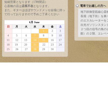
短縮営業となります（17時閉店）
電車でお越しの方へ
心斎橋の店は
店長不在
となります。
また、ギターはほぼサウンドメッセ会場に持っ
地下鉄御堂筋線心斎
て行っておりますので予めご了承ください
長堀（地下街）を東
のエスカレーターを
6月 June
出光ガソリンスタン
日
月
火
水
木
金
土
２つ目の信号の角の
1
2
3
館）の２階、エレベ
4
5
6
7
8
9
10
11
12
13
14
15
16
17
18
19
20
21
22
23
24
25
26
27
28
29
30